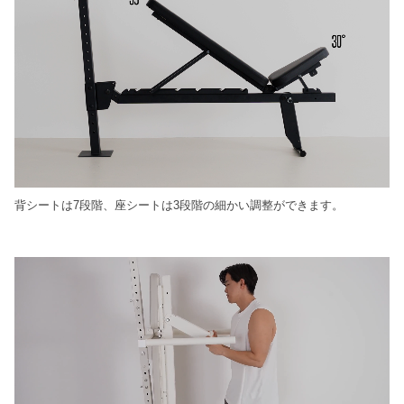
背シートは7段階、座シートは3段階の細かい調整ができます。