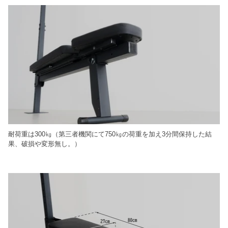
耐荷重は300㎏（第三者機関にて750㎏の荷重を加え3分間保持した結
果、破損や変形無し。）