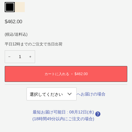
ブ
ア
ラ
イ
ッ
ボ
ク
リ
ー
$462.00
(税込/送料込)
平日12時までのご注文で当日出荷
−
+
カートに入れる
•
$462.00
へお届けの場合
最短お届け可能日
:
08月12日(水)
(18時間49分以内にご注文の場合)