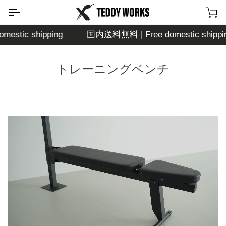
次
の
カ
コ
ー
国内送料無料 | Free domestic shipping
国内送料無料 | Fre
ン
ト
テ
ン
トレーニングベンチ
ツ
に
移
動
す
る