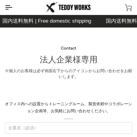
次
の
カ
コ
ー
国内送料無料 | Free domestic shipping
国内送料無料 | Fr
ン
ト
テ
ン
ツ
Contact
に
法人企業様専用
移
動
※個人のお客様は必ず画面右下からのアイコンからお問い合わせをお願
す
いします。
る
オフィス内への設置からトレーニングルーム、製造依頼やコラボレーシ
ョン企画等、お気軽にお問い合わせください。