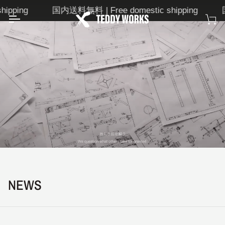
次
ping
国内送料無料 | Free domestic shipping
国内送
の
カ
コ
ー
ン
ト
テ
ン
ツ
に
移
動
す
る
NEWS