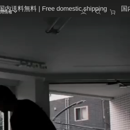
 | Free domestic shipping
国内送料無料 |
用情報
ア
検
カ
カ
索
ー
ウ
ト
ン
ト