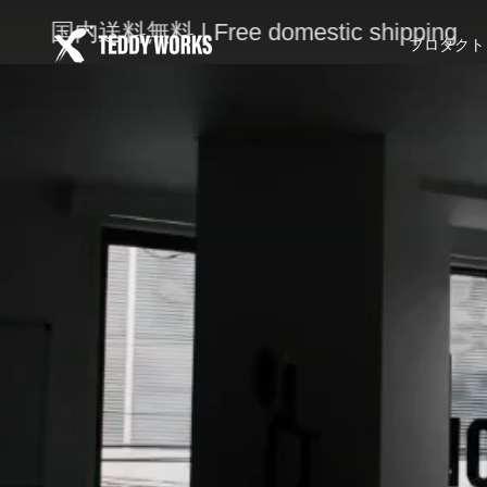
次
送料無料 | Free domestic shipping
国内送料
の
プロダクト
コ
ン
テ
ン
ツ
に
移
動
す
る