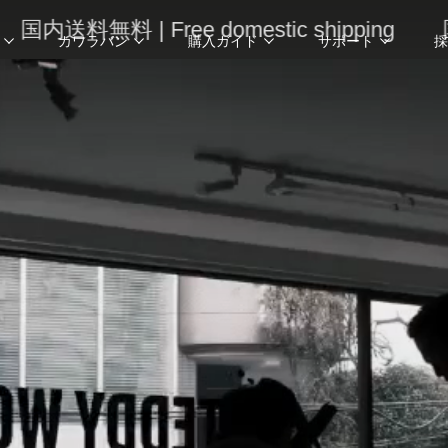
無料 | Free domestic shipping
国内送料無料
カワラバン
購入ガイド
サポート
採