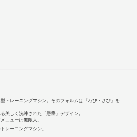
体型トレーニングマシン。そのフォルムは『わび・さび』を
れる美しく洗練された『懸垂』デザイン。
グメニューは無限大。
のトレーニングマシン。