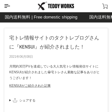
次
の
カ
コ
ー
国内送料無料 | Free domestic shipping
国内送料無料 | F
ン
ト
テ
ン
宅トレ情報サイトのタクトレブログさん
ツ
に
に『KENSUI』が紹介されました！
移
動
2021年06月08日
す
る
月間約30万PVを達成している大人気宅トレ情報発信サイトに
KENSUIが紹介されました😁宅トレさん素敵な記事をありがと
うございます！
KENSUIがご紹介された記事
シェアする