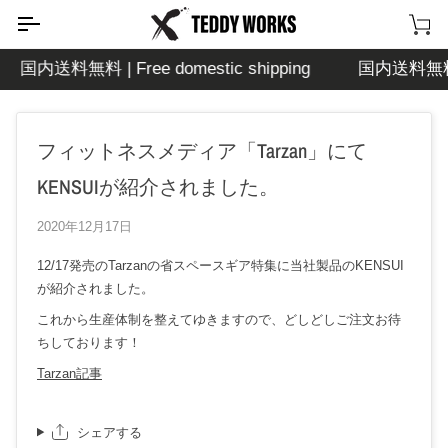
次
の
カ
コ
ー
国内送料無料 | Free domestic shipping
国内送料無料 | F
ン
ト
テ
ン
フィットネスメディア「Tarzan」にて
ツ
に
KENSUIが紹介されました。
移
動
2020年12月17日
す
る
12/17発売のTarzanの省スペースギア特集に当社製品のKENSUI
が紹介されました。
これから生産体制を整えてゆきますので、どしどしご注文お待
ちしております！
Tarzan記事
シェアする