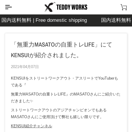
次
の
カ
コ
ー
国内送料無料 | Free domestic shipping
国内送料無料 | Fre
ン
ト
テ
ン
「無重力MASATOの自重トレLIFE」にて
ツ
に
KENSUIが紹介されました。
移
動
2021年04月07日
す
る
KENSUIをストリートワークアウト・アスリートでYouTuberも
である『
無重力MASATOの自重トレLIFE』のMASATOさんにご紹介いた
だきました✨
ストリートワークアウトのアジアチャンピオンでもある
MASATOさんにご使用頂けて弊社も嬉しい限りです。
KENSUI紹介チャンネル