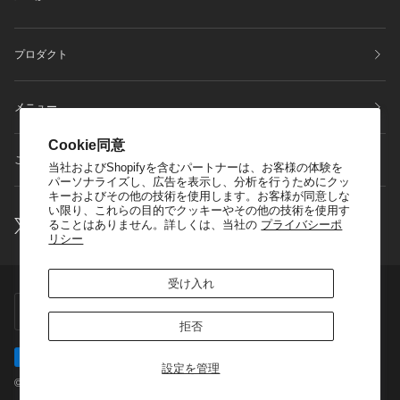
プロダクト
メニュー
Cookie同意
ご利用ガイドについて
当社およびShopifyを含むパートナーは、お客様の体験を
パーソナライズし、広告を表示し、分析を行うためにクッ
キーおよびその他の技術を使用します。お客様が同意しな
い限り、これらの目的でクッキーやその他の技術を使用す
ることはありません。詳しくは、当社の
プライバシーポ
リシー
受け入れ
言
通
日本語
USD $
語
貨
拒否
設定を管理
©
TEDDY WORKS
2026